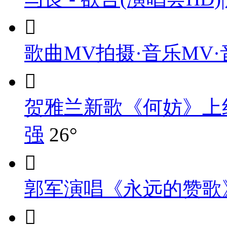

歌曲MV拍摄·音乐MV

贺雅兰新歌《何妨》上
强
26°

郭军演唱《永远的赞歌
