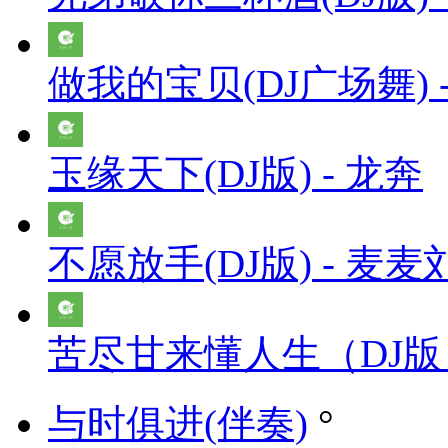
做我的宝贝(DJ广场舞) 
玉缘天下(DJ版) - 龙奔
不愿放手(DJ版) - 麦麦
苦尽甘来懂人生（DJ版）
与时俱进(伴奏)
°