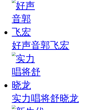
好声音郭飞宏
实力唱将舒晓龙