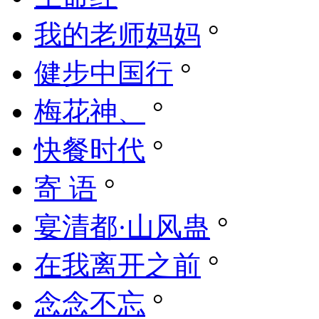
我的老师妈妈
°
健步中国行
°
梅花神、
°
快餐时代
°
寄 语
°
宴清都·山风蛊
°
在我离开之前
°
念念不忘
°