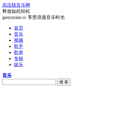
高压线音乐网
释放如此轻松
gaoyaxian.cc 享受浪漫音乐时光
首页
音乐
视频
歌手
歌单
专辑
娱乐
音乐
搜 索