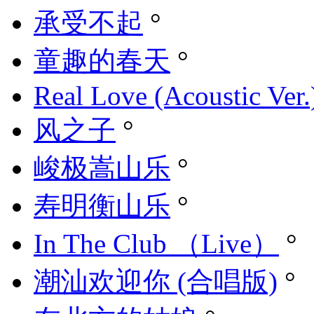
承受不起
°
童趣的春天
°
Real Love (Acoustic Ver.
风之子
°
峻极嵩山乐
°
寿明衡山乐
°
In The Club （Live）
°
潮汕欢迎你 (合唱版)
°