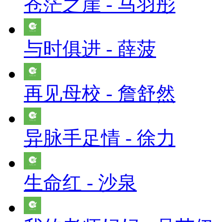
苍茫之崖 - 马羽彤
与时俱进 - 薛菠
再见母校 - 詹舒然
异脉手足情 - 徐力
生命红 - 沙泉