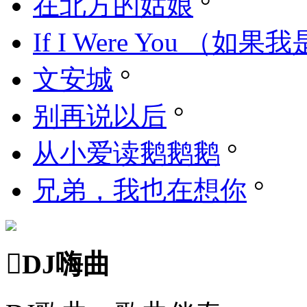
在北方的姑娘
°
If I Were You （如果
文安城
°
别再说以后
°
从小爱读鹅鹅鹅
°
兄弟，我也在想你
°

DJ嗨曲