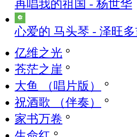
再唱我的祖国 - 杨世华
心爱的 马头琴 - 泽旺
亿维之光
°
苍茫之崖
°
大鱼 （唱片版）
°
祝酒歌 （伴奏）
°
家书万卷
°
生命红
°