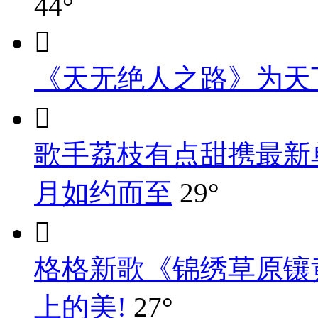
44°

《天无绝人之路》为天

歌手荔枝有点甜携最新
月如约而至
29°

格格新歌《锦绣草原镶
上的美!
27°