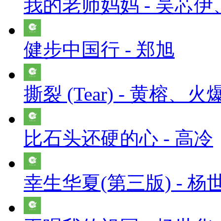
我的老师妈妈 - 吴芯
健步中国行 - 郑旭
撕裂 (Tear) - 黄榕、火爆
比石头还硬的心 - 高冷
幸生华夏(第三版) - 杨