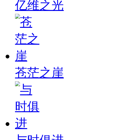
亿维之光
苍茫之崖