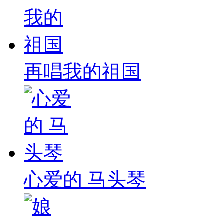
再唱我的祖国
心爱的 马头琴