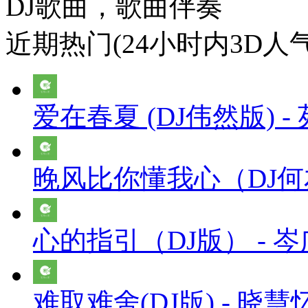
DJ歌曲，歌曲伴奏
近期热门(24小时内3D人
爱在春夏 (DJ伟然版) -
晚风比你懂我心（DJ何友
心的指引（DJ版） - 
难取难舍(DJ版) - 晓慧