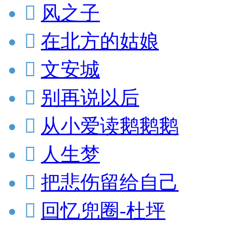

风之子

在北方的姑娘

文安城

别再说以后

从小爱读鹅鹅鹅

人生梦

把悲伤留给自己

回忆兜圈-杜坪