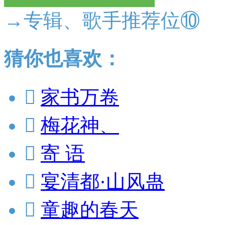
→专辑、歌手推荐位⑩
猜你也喜欢：

家书万卷

梅花神、

寄 语

宴清都·山风蛊

童趣的春天