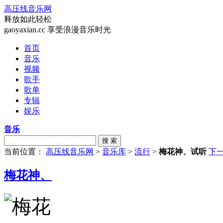
高压线音乐网
释放如此轻松
gaoyaxian.cc 享受浪漫音乐时光
首页
音乐
视频
歌手
歌单
专辑
娱乐
音乐
搜 索
当前位置：
高压线音乐网
>
音乐库
>
流行
>
梅花神、试听
下
梅花神、