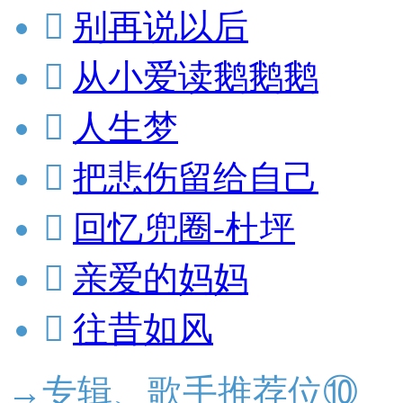

别再说以后

从小爱读鹅鹅鹅

人生梦

把悲伤留给自己

回忆兜圈-杜坪

亲爱的妈妈

往昔如风
→专辑、歌手推荐位⑩