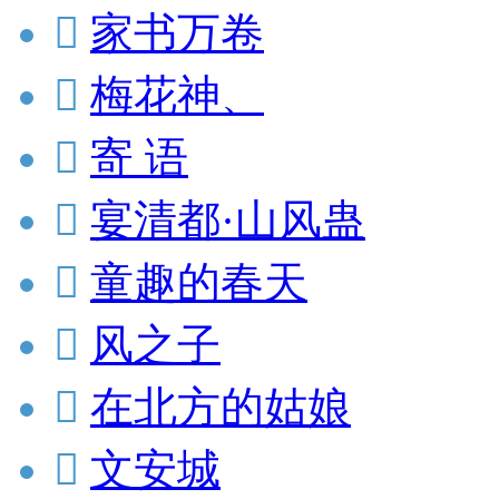

家书万卷

梅花神、

寄 语

宴清都·山风蛊

童趣的春天

风之子

在北方的姑娘

文安城