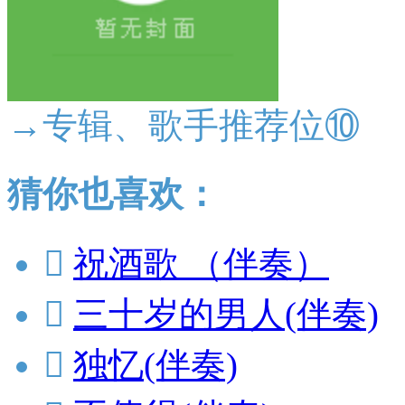
→专辑、歌手推荐位⑩
猜你也喜欢：

祝酒歌 （伴奏）

三十岁的男人(伴奏)

独忆(伴奏)