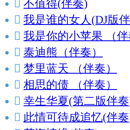

不值得(伴奏)

我是谁的女人(DJ版伴

我是你的小苹果 （伴

泰迪熊（伴奏）

梦里蓝天 （伴奏）

相思的债 （伴奏）

幸生华夏(第二版伴奏

此情可待成追忆(伴奏