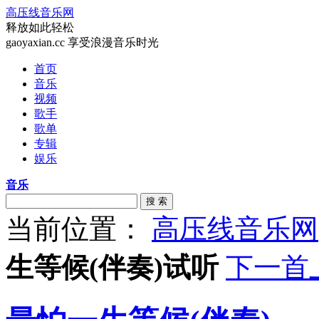
高压线音乐网
释放如此轻松
gaoyaxian.cc 享受浪漫音乐时光
首页
音乐
视频
歌手
歌单
专辑
娱乐
音乐
搜 索
当前位置：
高压线音乐网
生等候(伴奏)试听
下一首