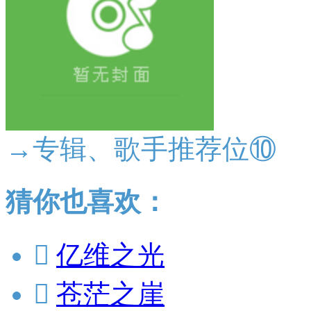
→专辑、歌手推荐位⑩
猜你也喜欢：

亿维之光

苍茫之崖