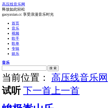
高压线音乐网
释放如此轻松
gaoyaxian.cc 享受浪漫音乐时光
首页
音乐
视频
歌手
歌单
专辑
娱乐
音乐
搜 索
当前位置：
高压线音乐网
试听
下一首
上一首