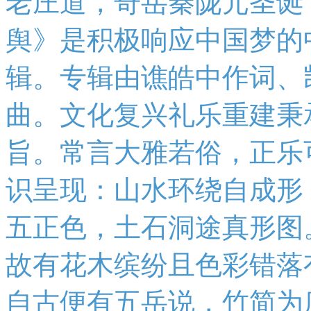
老庄道，奇岳秦陇元圣诞
舆》是积极响应中国梦的
辑。专辑由谯皓中作词、
曲。文化复兴礼乐重建秉
旨。常言大雅若俗，正乐
识呈现：山水环绕自成形
五正色，土石洞途真形图
故有花木缤纷且色彩错落
自古便有五岳说，竹简为