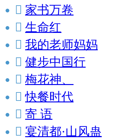

家书万卷

生命红

我的老师妈妈

健步中国行

梅花神、

快餐时代

寄 语

宴清都·山风蛊