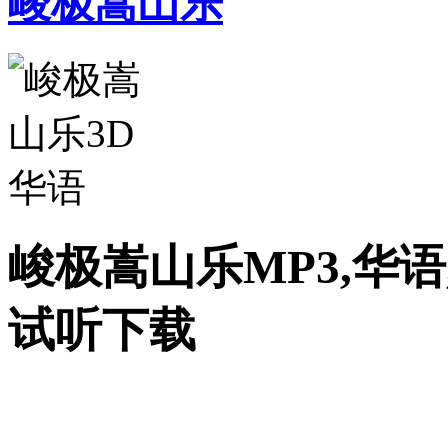
峻极嵩山乐
峻极嵩山乐MP3,华语
试听下载