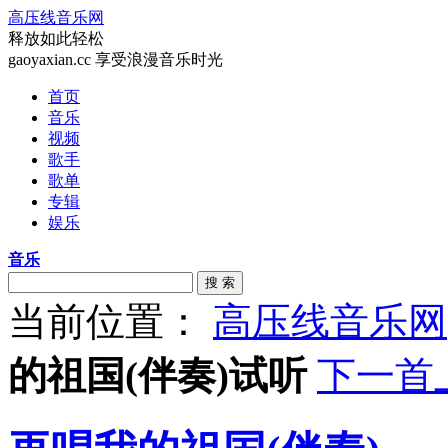
高压线音乐网
释放如此轻松
gaoyaxian.cc 享受浪漫音乐时光
首页
音乐
视频
歌手
歌单
专辑
娱乐
音乐
搜 索
当前位置：
高压线音乐网
的祖国(伴奏)试听
下一首