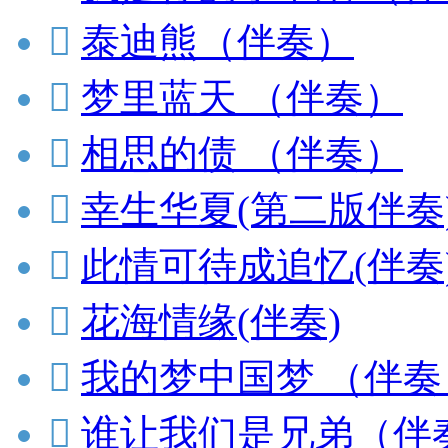

泰迪熊（伴奏）

梦里蓝天 （伴奏）

相思的债 （伴奏）

幸生华夏(第二版伴奏

此情可待成追忆(伴奏

花海情缘(伴奏)

我的梦中国梦 （伴奏

谁让我们是兄弟（伴