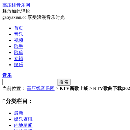
高压线音乐网
释放如此轻松
gaoyaxian.cc 享受浪漫音乐时光
首页
音乐
视频
歌手
歌单
专辑
娱乐
音乐
搜 索
当前位置：
高压线音乐网
>
KTV新歌上线 > KTV歌曲下载|20

分类栏目：
最新
娱乐资讯
内地星闻