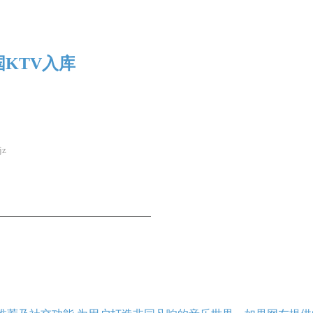
全国KTV入库
jz