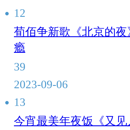
12
荀佰争新歌《北京的夜
瘾
39
2023-09-06
13
今宵最美年夜饭《又见