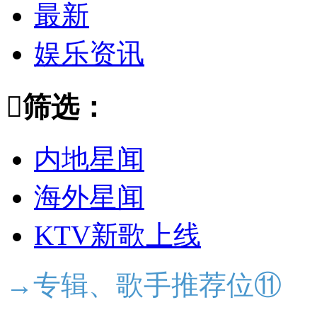
最新
娱乐资讯

筛选：
内地星闻
海外星闻
KTV新歌上线
→专辑、歌手推荐位⑪