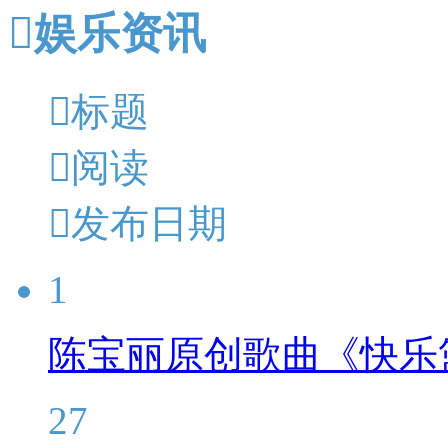

娱乐资讯

标题

阅读

发布日期
1
陈宝丽原创歌曲《快乐
27