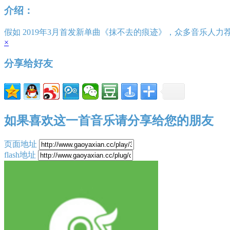
介绍：
假如 2019年3月首发新单曲《抹不去的痕迹》，众多音乐人力
×
分享给好友
如果喜欢这一首音乐请分享给您的朋友
页面地址
flash地址