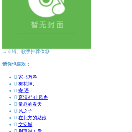
→专辑、歌手推荐位⑩
猜你也喜欢：

家书万卷

梅花神、

寄 语

宴清都·山风蛊

童趣的春天

风之子

在北方的姑娘

文安城

别再说以后