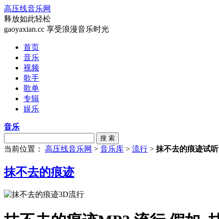
高压线音乐网
释放如此轻松
gaoyaxian.cc 享受浪漫音乐时光
首页
音乐
视频
歌手
歌单
专辑
娱乐
音乐
搜 索
当前位置：
高压线音乐网
>
音乐库
>
流行
>
抹不去的痕迹试听
抹不去的痕迹