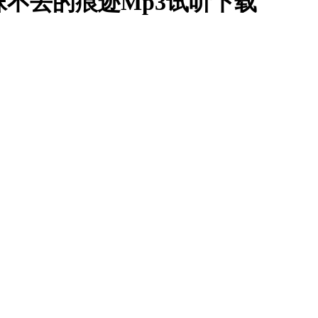
_抹不去的痕迹Mp3试听下载