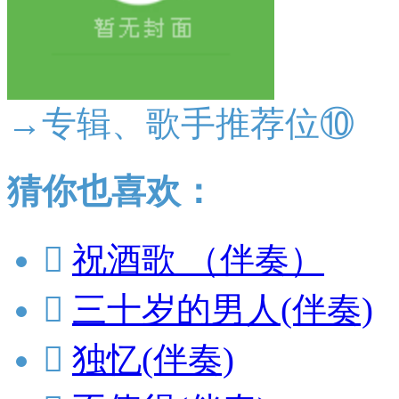
→专辑、歌手推荐位⑩
猜你也喜欢：

祝酒歌 （伴奏）

三十岁的男人(伴奏)

独忆(伴奏)