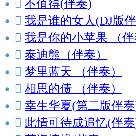

不值得(伴奏)

我是谁的女人(DJ版伴

我是你的小苹果 （伴

泰迪熊（伴奏）

梦里蓝天 （伴奏）

相思的债 （伴奏）

幸生华夏(第二版伴奏

此情可待成追忆(伴奏