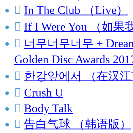

In The Club （Live）

If I Were You （

너무너무너무 + Dream Gi
Golden Disc Awards 20

한강앞에서 （在汉江

Crush U

Body Talk

告白气球 （韩语版）