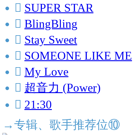

SUPER STAR

BlingBling

Stay Sweet

SOMEONE LIKE ME

My Love

超音力 (Power)

21:30
→专辑、歌手推荐位⑩