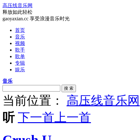
高压线音乐网
释放如此轻松
gaoyaxian.cc 享受浪漫音乐时光
首页
音乐
视频
歌手
歌单
专辑
娱乐
音乐
搜 索
当前位置：
高压线音乐网
听
下一首
上一首
Crush U