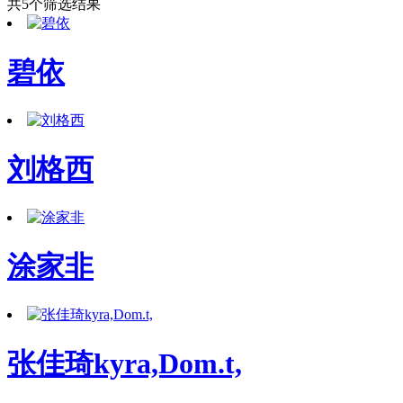
共5个筛选结果
碧依
刘格西
涂家非
张佳琦kyra,Dom.t,