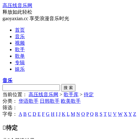
高压线音乐网
释放如此轻松
gaoyaxian.cc 享受浪漫音乐时光
首页
音乐
视频
歌手
歌单
专辑
娱乐
音乐
搜 索
当前位置：
高压线音乐网
>
歌手库
>
待定
分类：
华语歌手
日韩歌手
欧美歌手
筛选：
字母：
A
B
C
D
E
F
G
H
I
J
K
L
M
N
O
P
Q
R
S
T
U
V
W
X
Y
Z

待定